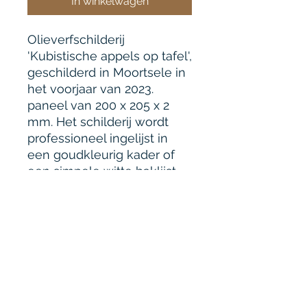
In winkelwagen
Olieverfschilderij
'Kubistische appels op tafel',
geschilderd in Moortsele in
het voorjaar van 2023.
paneel van 200 x 205 x 2
mm. Het schilderij wordt
professioneel ingelijst in
een goudkleurig kader of
een simpele witte baklijst
en deze zijn inbegrepen in
de prijs. Houdt rekening met
een levertijd van ongeveer
3 weken, want deze
inlijsting moet nog
gebeuren.
gewicht 320 g