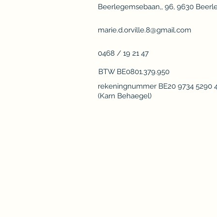
Beerlegemsebaan,, 96, 9630 Beer
marie.d.orville.8@gmail.com
0468 / 19 21 47
BTW BE0801.379.950
rekeningnummer BE20 9734 5290 
(Karn Behaegel)